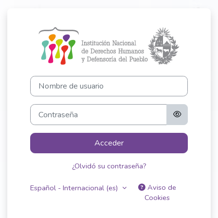
Salta al contenido principal
Entrar a Portal
Nombre de usuario
Contraseña
Acceder
¿Olvidó su contraseña?
Aviso de
Español - Internacional ‎(es)‎
Cookies